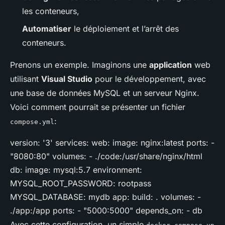
les conteneurs,
Automatiser
le déploiement et l’arrêt des
conteneurs.
Prenons un exemple. Imaginons une
application
web
utilisant
Visual Studio
pour le développement, avec
une base de données MySQL et un serveur Nginx.
Voici comment pourrait se présenter un fichier
:
compose.yml
version: '3' services: web: image: nginx:latest ports: -
"8080:80" volumes: - ./code:/usr/share/nginx/html
db: image: mysql:5.7 environment:
MYSQL_ROOT_PASSWORD: rootpass
MYSQL_DATABASE: mydb app: build: . volumes: -
./app:/app ports: - "5000:5000" depends_on: - db
Avec cette configuration, un simple